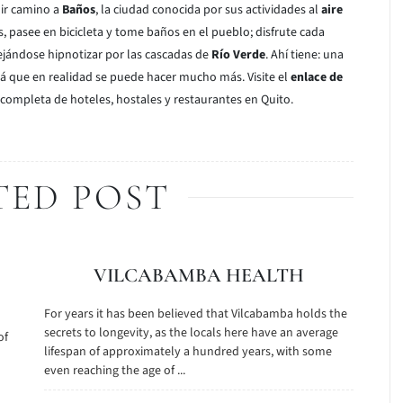
uir camino a
Baños
, la ciudad conocida por sus actividades al
aire
s, pasee en bicicleta y tome baños en el pueblo; disfrute cada
dejándose hipnotizar por las cascadas de
Río Verde
.
Ahí tiene: una
rá que en realidad se puede hacer mucho más. Visite el
enlace de
completa de hoteles, hostales y restaurantes en Quito.
TED POST
VILCABAMBA HEALTH
For years it has been believed that Vilcabamba holds the
secrets to longevity, as the locals here have an average
of
lifespan of approximately a hundred years, with some
even reaching the age of ...