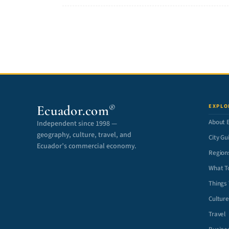
Ecuador.com
EXPLO
®
About 
Independent since 1998 —
geography, culture, travel, and
City Gu
Ecuador’s commercial economy.
Region
What T
Things
Cultur
Travel