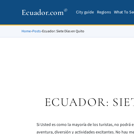
Ecuador.com
®
City guide
Regions
What To Se
Home
»
Posts
»
Ecuador: Siete Días en Quito
ECUADOR: SIE
Si Usted es como la mayoría de los turistas, no podrá es
aventura, diversión y actividades excitantes. No hay m