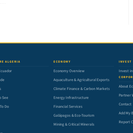
RE ALGERIA
ECONOMY
INVEST
Ecuador
Economy Overview
Invest i
CORPOR
ide
Aquaculture & Agricultural Exports
About E
s
Climate Finance & Carbon Markets
Partner 
o See
Energy Infrastructure
Contact
 To Do
Financial Services
Add My 
e
Galápagos & Eco-Tourism
Report C
Mining & Critical Minerals