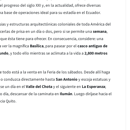
l progreso del siglo XXI y, en la actualidad, ofrece diversas
base de operaciones ideal para su estadía en el Ecuador.
sias y estructuras arquitectónicas coloniales de toda América del
cerlas de prisa en un día o dos, pero si se permite una
semana
,
 que ésta tiene para ofrecer. En consecuencia, considere: una
 ver la magnífica
Basílica
, para pasear por el
casco antiguo de
Mundo
, y todo ello mientras se aclimata a la vida a
2,800 metros
e todo está a la venta en la Feria de los sábados. Desde allí haga
, o conduzca directamente hasta
San Antonio
y escoja estatuas y
se un día en el
Valle del Chota
y el siguiente en
La Esperanza
;
mo día, descansar de la caminata en
Ilumán
. Luego diríjase hacia el
cia Quito.