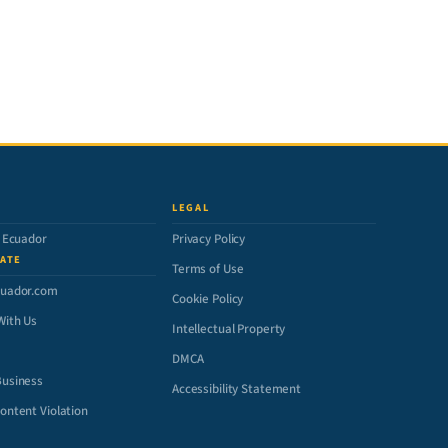
LEGAL
n Ecuador
Privacy Policy
ATE
Terms of Use
cuador.com
Cookie Policy
With Us
Intellectual Property
DMCA
Business
Accessibility Statement
ontent Violation