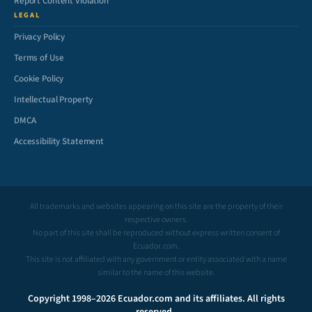
Report Content Violation
LEGAL
Privacy Policy
Terms of Use
Cookie Policy
Intellectual Property
DMCA
Accessibility Statement
All trademarks and websites appearing on this site are the property of their
respective owners.
No part of this site shall be reproduced without express written consent of
Ecuador.com.
This site is not affiliated with any government or entity associated with a name
similar to the name of this website.
Copyright 1998–2026 Ecuador.com and its affiliates. All rights