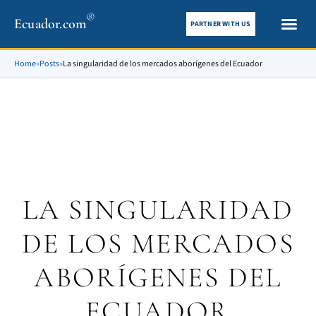
®
Ecuador.com
PARTNER WITH US
City gui
What To See
Home
»
Posts
»
La singularidad de los mercados aborígenes del Ecuador
LA SINGULARIDAD
DE LOS MERCADOS
ABORÍGENES DEL
ECUADOR