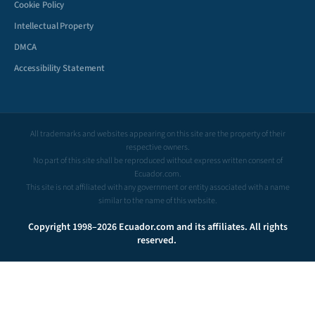
Cookie Policy
Intellectual Property
DMCA
Accessibility Statement
All trademarks and websites appearing on this site are the property of their
respective owners.
No part of this site shall be reproduced without express written consent of
Ecuador.com.
This site is not affiliated with any government or entity associated with a name
similar to the name of this website.
Copyright 1998–2026 Ecuador.com and its affiliates. All rights
reserved.