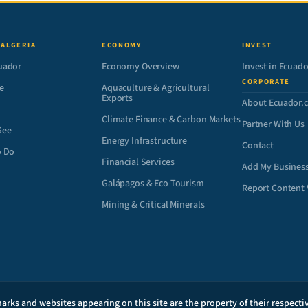
 ALGERIA
ECONOMY
INVEST
uador
Economy Overview
Invest in Ecuado
CORPORATE
e
Aquaculture & Agricultural
Exports
About Ecuador.
Climate Finance & Carbon Markets
Partner With Us
See
Energy Infrastructure
Contact
o Do
Financial Services
Add My Busines
Galápagos & Eco-Tourism
Report Content 
Mining & Critical Minerals
arks and websites appearing on this site are the property of their respect