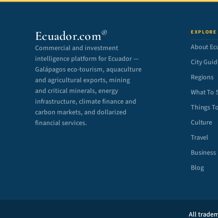
®
Ecuador.com
EXPLORE
About Ec
Commercial and investment
intelligence platform for Ecuador —
City Guid
Galápagos eco-tourism, aquaculture
Regions
and agricultural exports, mining
and critical minerals, energy
What To 
infrastructure, climate finance and
Things T
carbon markets, and dollarized
Culture
financial services.
Travel
Business
Blog
All tradem