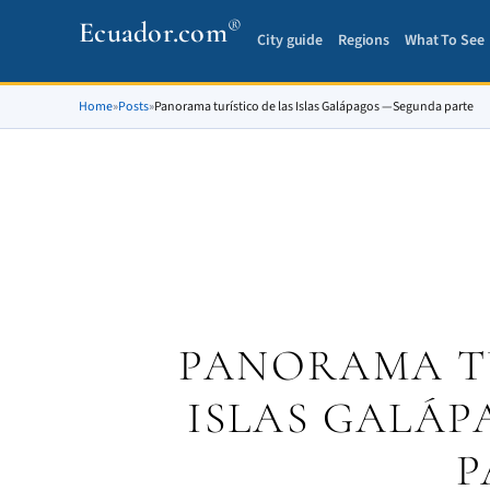
®
Ecuador.com
City guide
Regions
What To See
Home
»
Posts
»
Panorama turístico de las Islas Galápagos —Segunda parte
PANORAMA TU
ISLAS GALÁ
P