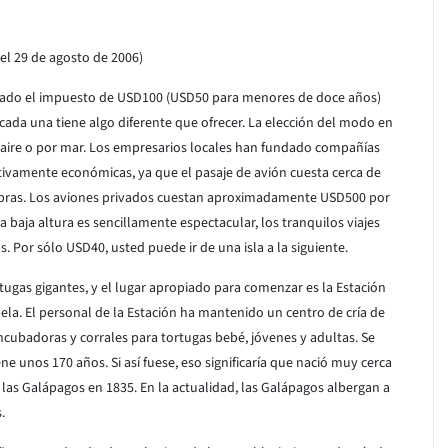
 el 29 de agosto de 2006)
nado el impuesto de USD100 (USD50 para menores de doce años)
e cada una tiene algo diferente que ofrecer. La elección del modo en
r aire o por mar. Los empresarios locales han fundado compañías
ativamente económicas, ya que el pasaje de avión cuesta cerca de
libras. Los aviones privados cuestan aproximadamente USD500 por
 a baja altura es sencillamente espectacular, los tranquilos viajes
s. Por sólo USD40, usted puede ir de una isla a la siguiente.
rtugas gigantes, y el lugar apropiado para comenzar es la Estación
bela. El personal de la Estación ha mantenido un centro de cría de
incubadoras y corrales para tortugas bebé, jóvenes y adultas. Se
ene unos 170 años. Si así fuese, eso significaría que nació muy cerca
las Galápagos en 1835. En la actualidad, las Galápagos albergan a
.