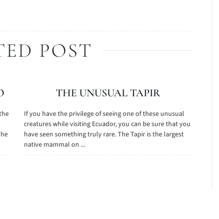
TED POST
O
THE UNUSUAL TAPIR
 the
If you have the privilege of seeing one of these unusual
creatures while visiting Ecuador, you can be sure that you
The
have seen something truly rare. The Tapir is the largest
native mammal on ...