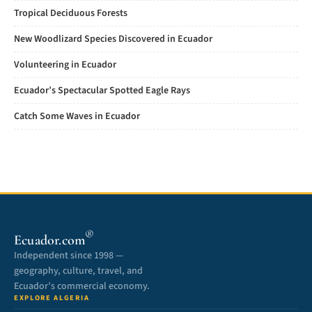
Tropical Deciduous Forests
New Woodlizard Species Discovered in Ecuador
Volunteering in Ecuador
Ecuador’s Spectacular Spotted Eagle Rays
Catch Some Waves in Ecuador
®
Ecuador.com
Independent since 1998 —
geography, culture, travel, and
Ecuador’s commercial economy.
EXPLORE ALGERIA