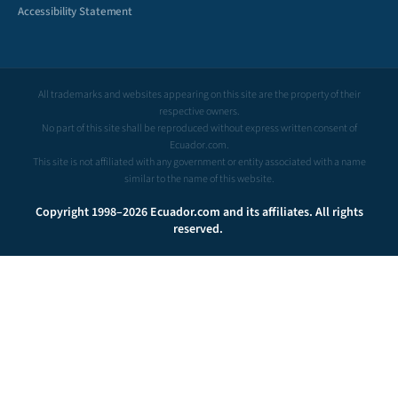
Accessibility Statement
All trademarks and websites appearing on this site are the property of their
respective owners.
No part of this site shall be reproduced without express written consent of
Ecuador.com.
This site is not affiliated with any government or entity associated with a name
similar to the name of this website.
Copyright 1998–2026 Ecuador.com and its affiliates. All rights
reserved.